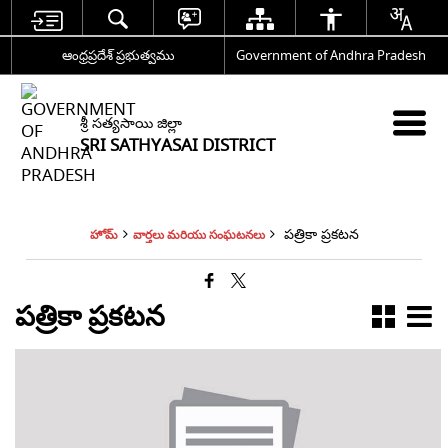
ఆంధ్రప్రదేశ్ ప్రభుత్వము
Government of Andhra Pradesh
శ్రీ సత్యసాయి జిల్లా
SRI SATHYASAI DISTRICT
పత్రికా ప్రకటన
హోమ్
వార్తలు మరియు సంఘటనలు
పత్రికా ప్రకటన