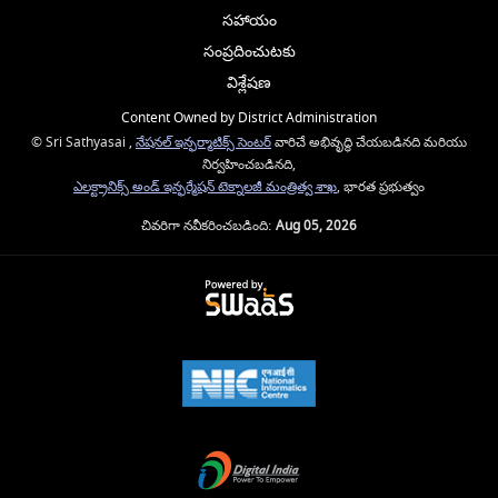
సహాయం
సంప్రదించుటకు
విశ్లేషణ
Content Owned by District Administration
© Sri Sathyasai ,
నేషనల్ ఇన్ఫర్మాటిక్స్ సెంటర్
వారిచే అభివృద్ధి చేయబడినది మరియు
నిర్వహించబడినది,
ఎలక్ట్రానిక్స్ అండ్ ఇన్ఫర్మేషన్ టెక్నాలజీ మంత్రిత్వ శాఖ
, భారత ప్రభుత్వం
చివరిగా నవీకరించబడింది:
Aug 05, 2026