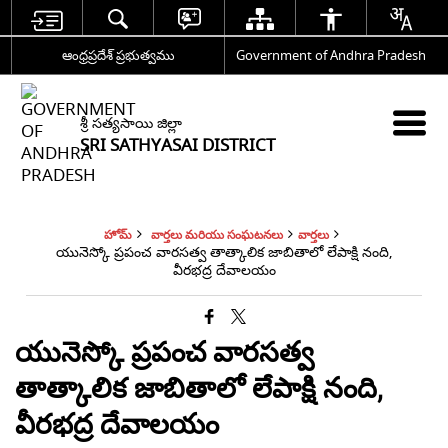
ఆంధ్రప్రదేశ్ ప్రభుత్వము
Government of Andhra Pradesh
శ్రీ సత్యసాయి జిల్లా
SRI SATHYASAI DISTRICT
హోమ్
వార్తలు మరియు సంఘటనలు
వార్తలు
యునెస్కో ప్రపంచ వారసత్వ తాత్కాలిక జాబితాలో లేపాక్షి నంది,
వీరభద్ర దేవాలయం
యునెస్కో ప్రపంచ వారసత్వ
తాత్కాలిక జాబితాలో లేపాక్షి నంది,
వీరభద్ర దేవాలయం