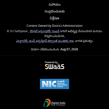
సహాయం
సంప్రదించుటకు
విశ్లేషణ
Content Owned by District Administration
© Sri Sathyasai ,
నేషనల్ ఇన్ఫర్మాటిక్స్ సెంటర్
వారిచే అభివృద్ధి చేయబడినది మరియు
నిర్వహించబడినది,
ఎలక్ట్రానిక్స్ అండ్ ఇన్ఫర్మేషన్ టెక్నాలజీ మంత్రిత్వ శాఖ
, భారత ప్రభుత్వం
చివరిగా నవీకరించబడింది:
Aug 07, 2026