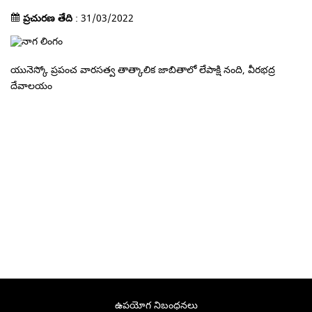
ప్రచురణ తేది
: 31/03/2022
యునెస్కో ప్రపంచ వారసత్వ తాత్కాలిక జాబితాలో లేపాక్షి నంది, వీరభద్ర
దేవాలయం
ఉపయోగ నిబంధనలు